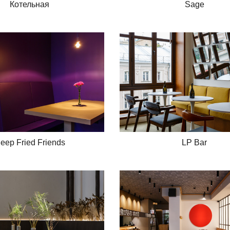
Котельная
Sage
eep Fried Friends
LP Bar